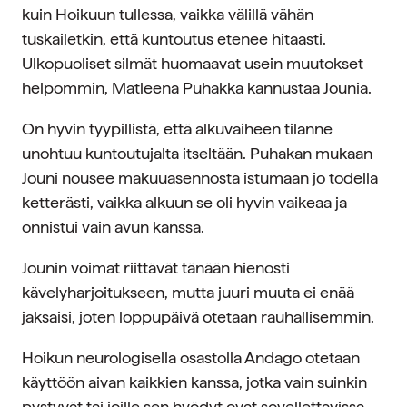
kuin Hoikuun tullessa, vaikka välillä vähän
tuskailetkin, että kuntoutus etenee hitaasti.
Ulkopuoliset silmät huomaavat usein muutokset
helpommin, Matleena Puhakka kannustaa Jounia.
On hyvin tyypillistä, että alkuvaiheen tilanne
unohtuu kuntoutujalta itseltään. Puhakan mukaan
Jouni nousee makuuasennosta istumaan jo todella
ketterästi, vaikka alkuun se oli hyvin vaikeaa ja
onnistui vain avun kanssa.
Jounin voimat riittävät tänään hienosti
kävelyharjoitukseen, mutta juuri muuta ei enää
jaksaisi, joten loppupäivä otetaan rauhallisemmin.
Hoikun neurologisella osastolla Andago otetaan
käyttöön aivan kaikkien kanssa, jotka vain suinkin
pystyvät tai joille sen hyödyt ovat sovellettavissa.