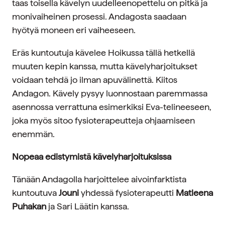
taas toisella kävelyn uudelleenopettelu on pitkä ja
monivaiheinen prosessi. Andagosta saadaan
hyötyä moneen eri vaiheeseen.
Eräs kuntoutuja kävelee Hoikussa tällä hetkellä
muuten kepin kanssa, mutta kävelyharjoitukset
voidaan tehdä jo ilman apuvälinettä. Kiitos
Andagon. Kävely pysyy luonnostaan paremmassa
asennossa verrattuna esimerkiksi Eva-telineeseen,
joka myös sitoo fysioterapeutteja ohjaamiseen
enemmän.
Nopeaa edistymistä kävelyharjoituksissa
Tänään Andagolla harjoittelee aivoinfarktista
kuntoutuva
Jouni
yhdessä fysioterapeutti
Matleena
Puhakan
ja Sari Läätin kanssa.