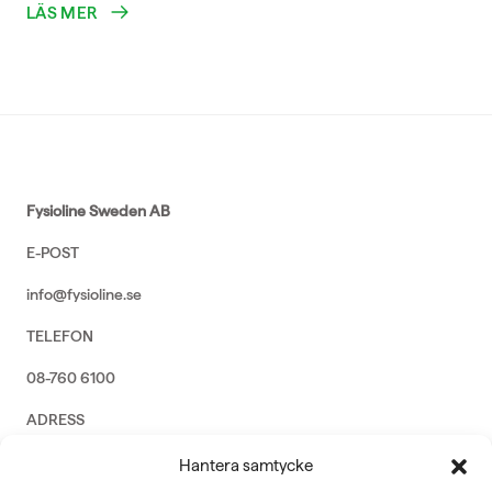
LÄS MER
Fysioline Sweden AB
E-POST
info@fysioline.se
TELEFON
08-760 6100
ADRESS
Rosendalsvägen 18b, SE-14143 Huddinge
Hantera samtycke
VERKSAMHETSOMRÅDEN