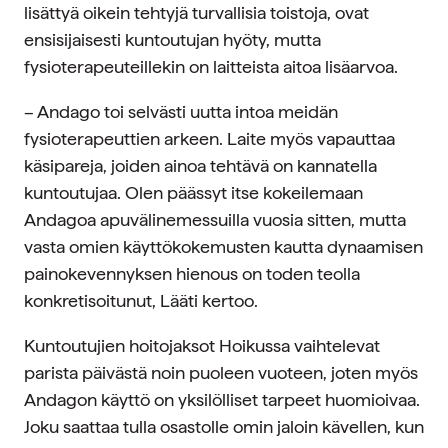
lisättyä oikein tehtyjä turvallisia toistoja, ovat
ensisijaisesti kuntoutujan hyöty, mutta
fysioterapeuteillekin on laitteista aitoa lisäarvoa.
– Andago toi selvästi uutta intoa meidän
fysioterapeuttien arkeen. Laite myös vapauttaa
käsipareja, joiden ainoa tehtävä on kannatella
kuntoutujaa. Olen päässyt itse kokeilemaan
Andagoa apuvälinemessuilla vuosia sitten, mutta
vasta omien käyttökokemusten kautta dynaamisen
painokevennyksen hienous on toden teolla
konkretisoitunut, Lääti kertoo.
Kuntoutujien hoitojaksot Hoikussa vaihtelevat
parista päivästä noin puoleen vuoteen, joten myös
Andagon käyttö on yksilölliset tarpeet huomioivaa.
Joku saattaa tulla osastolle omin jaloin kävellen, kun