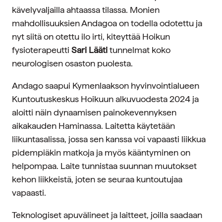
kävelyvaljailla ahtaassa tilassa. Monien
mahdollisuuksien Andagoa on todella odotettu ja
nyt siitä on otettu ilo irti, kiteyttää Hoikun
fysioterapeutti
Sari Lääti
tunnelmat koko
neurologisen osaston puolesta.
Andago saapui Kymenlaakson hyvinvointialueen
Kuntoutuskeskus Hoikuun alkuvuodesta 2024 ja
aloitti näin dynaamisen painokevennyksen
aikakauden Haminassa. Laitetta käytetään
liikuntasalissa, jossa sen kanssa voi vapaasti liikkua
pidempiäkin matkoja ja myös kääntyminen on
helpompaa. Laite tunnistaa suunnan muutokset
kehon liikkeistä, joten se seuraa kuntoutujaa
vapaasti.
Teknologiset apuvälineet ja laitteet, joilla saadaan