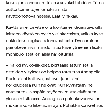
koko ajan ääneen, mitä seuraavaksi tehdään. Tämä
auttoi toimintojen omaksumista
käyttöönottovaiheessa, Lääti vinkkaa.
Käyttäjän ei tarvitse olla luontainen diginatiivi, sillä
laitteen käyttö on hyvin yksinkertaista, vaikka kyse
onkin teknologisesta innovaatiosta. Dynaaminen
painokevennys mahdollistaa kävelytreenien lisäksi
monipuolisesti erilaisia harjoituksia.
– Kaikki kyykkyliikkeet, portaalle astumiset ja
esteiden ylitykset on helppo toteuttaa Andagolla.
Perinteiset kattovaljaat ovat juuri siinä
korkeudessa kuin ne ovat. Kun kyykätään, ne
antavat toki alaspäin myöden, mutta eivät auta
ylöspäin tultaessa. Andagossa painokevennys on
mukana koko liikeradan ajan, Puhakka konkretisoi.