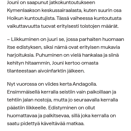
Jouni on saapunut jatkokuntoutukseen
Kymenlaakson keskussairaalasta, kuten suurin osa
Hoikun kuntoutujista. Tässä vaiheessa kuntoutusta
vaikuttavuutta tuovat erityisesti toistojen määrät.
– Liikkuminen on juuri se, jossa parhaiten huomaan
itse edistyksen, siksi nämä ovat erityisen mukavia
harjoituksia. Puhuminen on vielä hankalaa ja siinä
kehityn hitaammin, Jouni kertoo omasta
tilanteestaan aivoinfarktin jälkeen.
Nyt vuorossa on viides kerta Andagolla.
Ensimmäisellä kerralla seistiin vain paikoillaan ja
tehtiin jalan nostoja, mutta jo seuraavalla kerralla
päästiin liikkeelle. Edistyminen on ollut
huomattavaa ja palkitsevaa, sillä joka kerralla on
saatu pidettyä käveltävää matkaa.