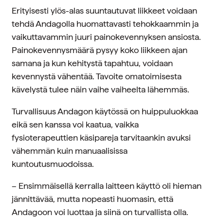
Erityisesti ylös-alas suuntautuvat liikkeet voidaan
tehdä Andagolla huomattavasti tehokkaammin ja
vaikuttavammin juuri painokevennyksen ansiosta.
Painokevennysmäärä pysyy koko liikkeen ajan
samana ja kun kehitystä tapahtuu, voidaan
kevennystä vähentää. Tavoite omatoimisesta
kävelystä tulee näin vaihe vaiheelta lähemmäs.
Turvallisuus Andagon käytössä on huippuluokkaa
eikä sen kanssa voi kaatua, vaikka
fysioterapeuttien käsipareja tarvitaankin avuksi
vähemmän kuin manuaalisissa
kuntoutusmuodoissa.
– Ensimmäisellä kerralla laitteen käyttö oli hieman
jännittävää, mutta nopeasti huomasin, että
Andagoon voi luottaa ja siinä on turvallista olla.