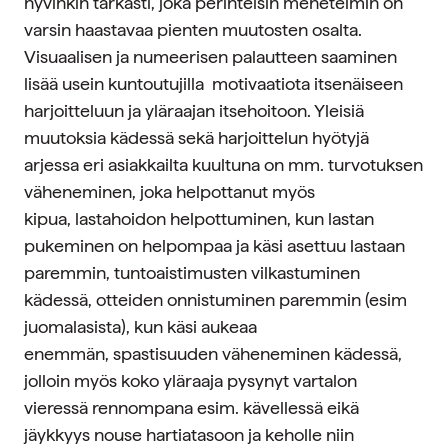
hyvinkin tarkasti, joka perinteisin menetelmin on
varsin haastavaa pienten muutosten osalta.
Visuaalisen ja numeerisen palautteen saaminen
lisää usein kuntoutujilla motivaatiota itsenäiseen
harjoitteluun ja yläraajan itsehoitoon. Yleisiä
muutoksia kädessä sekä harjoittelun hyötyjä
arjessa eri asiakkailta kuultuna on mm. turvotuksen
väheneminen, joka helpottanut myös
kipua, lastahoidon helpottuminen, kun lastan
pukeminen on helpompaa ja käsi asettuu lastaan
paremmin, tuntoaistimusten vilkastuminen
kädessä, otteiden onnistuminen paremmin (esim
juomalasista), kun käsi aukeaa
enemmän, spastisuuden väheneminen kädessä,
jolloin myös koko yläraaja pysynyt vartalon
vieressä rennompana esim. kävellessä eikä
jäykkyys nouse hartiatasoon ja keholle niin