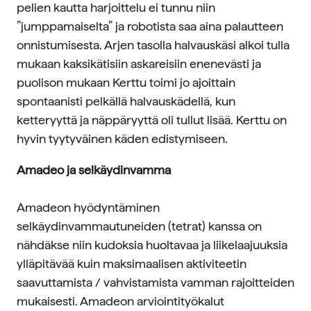
pelien kautta harjoittelu ei tunnu niin
”jumppamaiselta” ja robotista saa aina palautteen
onnistumisesta. Arjen tasolla halvauskäsi alkoi tulla
mukaan kaksikätisiin askareisiin enenevästi ja
puolison mukaan Kerttu toimi jo ajoittain
spontaanisti pelkällä halvauskädellä, kun
ketteryyttä ja näppäryyttä oli tullut lisää. Kerttu on
hyvin tyytyväinen käden edistymiseen.
Amadeo ja selkäydinvamma
Amadeon hyödyntäminen
selkäydinvammautuneiden (tetrat) kanssa on
nähdäkse niin kudoksia huoltavaa ja liikelaajuuksia
ylläpitävää kuin maksimaalisen aktiviteetin
saavuttamista / vahvistamista vamman rajoitteiden
mukaisesti. Amadeon arviointityökalut