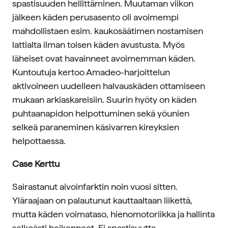
spastisuuden hellittäminen. Muutaman viikon
jälkeen käden perusasento oli avoimempi
mahdollistaen esim. kaukosäätimen nostamisen
lattialta ilman toisen käden avustusta. Myös
läheiset ovat havainneet avoimemman käden.
Kuntoutuja kertoo Amadeo-harjoittelun
aktivoineen uudelleen halvauskäden ottamiseen
mukaan arkiaskareisiin. Suurin hyöty on käden
puhtaanapidon helpottuminen sekä yöunien
selkeä paraneminen käsivarren kireyksien
helpottaessa.
Case Kerttu
Sairastanut aivoinfarktin noin vuosi sitten.
Yläraajaan on palautunut kauttaaltaan liikettä,
mutta käden voimataso, hienomotoriikka ja hallinta
selkeästi heikenneet. Ei spastisuutta.