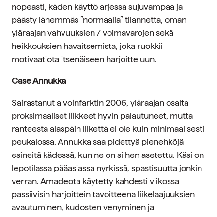
nopeasti, käden käyttö arjessa sujuvampaa ja
päästy lähemmäs ”normaalia” tilannetta, oman
yläraajan vahvuuksien / voimavarojen sekä
heikkouksien havaitsemista, joka ruokkii
motivaatiota itsenäiseen harjoitteluun.
Case Annukka
Sairastanut aivoinfarktin 2006, yläraajan osalta
proksimaaliset liikkeet hyvin palautuneet, mutta
ranteesta alaspäin liikettä ei ole kuin minimaalisesti
peukalossa. Annukka saa pidettyä pienehköjä
esineitä kädessä, kun ne on siihen asetettu. Käsi on
lepotilassa pääasiassa nyrkissä, spastisuutta jonkin
verran. Amadeota käytetty kahdesti viikossa
passiivisin harjoittein tavoitteena liikelaajuuksien
avautuminen, kudosten venyminen ja