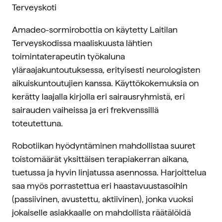
Terveyskoti
Amadeo-sormirobottia on käytetty Laitilan
Terveyskodissa maaliskuusta lähtien
toimintaterapeutin työkaluna
yläraajakuntoutuksessa, erityisesti neurologisten
aikuiskuntoutujien kanssa. Käyttökokemuksia on
kerätty laajalla kirjolla eri sairausryhmistä, eri
sairauden vaiheissa ja eri frekvenssillä
toteutettuna.
Robotiikan hyödyntäminen mahdollistaa suuret
toistomäärät yksittäisen terapiakerran aikana,
tuetussa ja hyvin linjatussa asennossa. Harjoittelua
saa myös porrastettua eri haastavuustasoihin
(passiivinen, avustettu, aktiivinen), jonka vuoksi
jokaiselle asiakkaalle on mahdollista räätälöidä