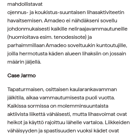
mahdollistavat
ojennus- ja koukistus-suuntaisen lihasaktiviteetin
havaitsemisen. Amadeo ei nähdäkseni sovellu
johdonmukaisesti kaikille neliraajavammautuneille
(huomioitava esim. tenodesisote) ja
parhaimmillaan Amadeo soveltuukin kuntoutujille,
joilla hermotusta käden alueen lihaksiin on jossain
määrin jäljellä.
Case Jarmo
Tapaturmaisen, osittaisen kaularankavamman
jälkitila, aikaa vammautumisesta puoli vuotta.
Kaikissa sormissa on molemminsuuntaista
aktiivista liikettä vähäisesti, mutta lihasvoimat ovat
heikot ja käyttö rajoittuu lähelle vartaloa. Liikkeiden
vähäisyyden ja spastisuuden vuoksi kädet ovat