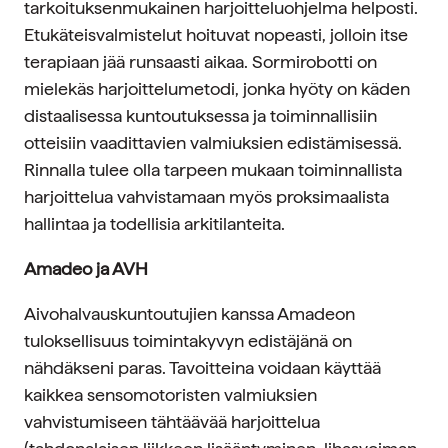
tarkoituksenmukainen harjoitteluohjelma helposti.
Etukäteisvalmistelut hoituvat nopeasti, jolloin itse
terapiaan jää runsaasti aikaa. Sormirobotti on
mielekäs harjoittelumetodi, jonka hyöty on käden
distaalisessa kuntoutuksessa ja toiminnallisiin
otteisiin vaadittavien valmiuksien edistämisessä.
Rinnalla tulee olla tarpeen mukaan toiminnallista
harjoittelua vahvistamaan myös proksimaalista
hallintaa ja todellisia arkitilanteita.
Amadeo ja AVH
Aivohalvauskuntoutujien kanssa Amadeon
tuloksellisuus toimintakyvyn edistäjänä on
nähdäkseni paras. Tavoitteina voidaan käyttää
kaikkea sensomotoristen valmiuksien
vahvistumiseen tähtäävää harjoittelua