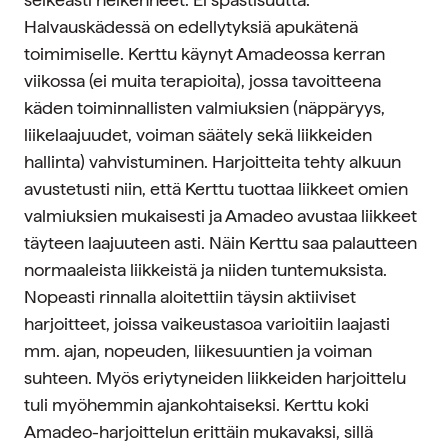
Halvauskädessä on edellytyksiä apukätenä
toimimiselle. Kerttu käynyt Amadeossa kerran
viikossa (ei muita terapioita), jossa tavoitteena
käden toiminnallisten valmiuksien (näppäryys,
liikelaajuudet, voiman säätely sekä liikkeiden
hallinta) vahvistuminen. Harjoitteita tehty alkuun
avustetusti niin, että Kerttu tuottaa liikkeet omien
valmiuksien mukaisesti ja Amadeo avustaa liikkeet
täyteen laajuuteen asti. Näin Kerttu saa palautteen
normaaleista liikkeistä ja niiden tuntemuksista.
Nopeasti rinnalla aloitettiin täysin aktiiviset
harjoitteet, joissa vaikeustasoa varioitiin laajasti
mm. ajan, nopeuden, liikesuuntien ja voiman
suhteen. Myös eriytyneiden liikkeiden harjoittelu
tuli myöhemmin ajankohtaiseksi. Kerttu koki
Amadeo-harjoittelun erittäin mukavaksi, sillä