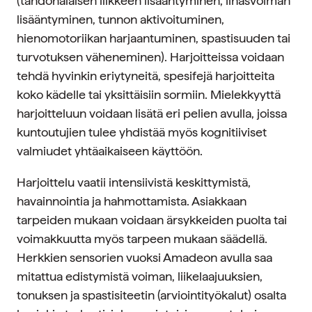
(tahdonalaisen liikkeen lisääntyminen, lihasvoiman
lisääntyminen, tunnon aktivoituminen,
hienomotoriikan harjaantuminen, spastisuuden tai
turvotuksen väheneminen). Harjoitteissa voidaan
tehdä hyvinkin eriytyneitä, spesifejä harjoitteita
koko kädelle tai yksittäisiin sormiin. Mielekkyyttä
harjoitteluun voidaan lisätä eri pelien avulla, joissa
kuntoutujien tulee yhdistää myös kognitiiviset
valmiudet yhtäaikaiseen käyttöön.
Harjoittelu vaatii intensiivistä keskittymistä,
havainnointia ja hahmottamista. Asiakkaan
tarpeiden mukaan voidaan ärsykkeiden puolta tai
voimakkuutta myös tarpeen mukaan säädellä.
Herkkien sensorien vuoksi Amadeon avulla saa
mitattua edistymistä voiman, liikelaajuuksien,
tonuksen ja spastisiteetin (arviointityökalut) osalta