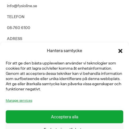
info@fysioline.se
TELEFON
08-760 6100
ADRESS
Rosendalsvägen 18b, SE-14143 Huddinge
Hantera samtycke
VERKSAMHETSOMRÅDEN
För att ge den bästa upplevelsen använder vi teknologier som
REHABILITERING
cookies för att lagra och/eller komma åt enhetsinformation.
GYM
Genom att acceptera dessa tekniker kan vi behandla information
ICE POWER
som surfbeteende eller unika identifierare på denna webbplats.
SERVICE
Att ge eller återkalla samtycke kan påverka vissa egenskaper och
funktioner negativt.
FÖRETAG
Manage services
OM OSS
Acceptera alla