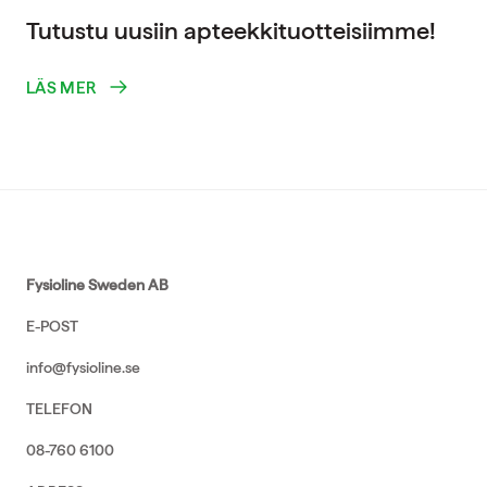
Tutustu uusiin apteekkituotteisiimme!
LÄS MER
Fysioline Sweden AB
E-POST
info@fysioline.se
TELEFON
08-760 6100