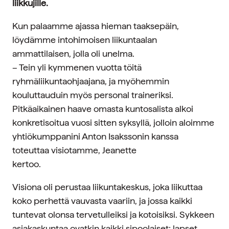
liikkujille.
Kun palaamme ajassa hieman taaksepäin,
löydämme intohimoisen liikuntaalan
ammattilaisen, jolla oli unelma.
– Tein yli kymmenen vuotta töitä
ryhmäliikuntaohjaajana, ja myöhemmin
kouluttauduin myös personal traineriksi.
Pitkäaikainen haave omasta kuntosalista alkoi
konkretisoitua vuosi sitten syksyllä, jolloin aloimme
yhtiökumppanini Anton Isakssonin kanssa
toteuttaa visiotamme, Jeanette
kertoo.
Visiona oli perustaa liikuntakeskus, joka liikuttaa
koko perhettä vauvasta vaariin, ja jossa kaikki
tuntevat olonsa tervetulleiksi ja kotoisiksi. Sykkeen
asiakaskuntaa ovatkin kaikki sipoolaiset: lapset,