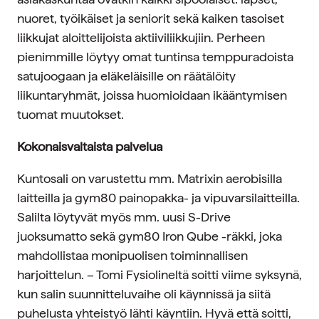
nuoret, työikäiset ja seniorit sekä kaiken tasoiset
liikkujat aloittelijoista aktiiviliikkujiin. Perheen
pienimmille löytyy omat tuntinsa temppuradoista
satujoogaan ja eläkeläisille on räätälöity
liikuntaryhmät, joissa huomioidaan ikääntymisen
tuomat muutokset.
Kokonaisvaltaista palvelua
Kuntosali on varustettu mm. Matrixin aerobisilla
laitteilla ja gym80 painopakka- ja vipuvarsilaitteilla.
Salilta löytyvät myös mm. uusi S-Drive
juoksumatto sekä gym80 Iron Qube -räkki, joka
mahdollistaa monipuolisen toiminnallisen
harjoittelun. – Tomi Fysiolineltä soitti viime syksynä,
kun salin suunnitteluvaihe oli käynnissä ja siitä
puhelusta yhteistyö lähti käyntiin. Hyvä että soitti,