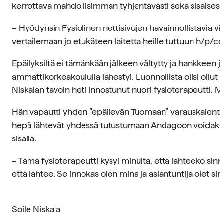
kerrottava mahdollisimman tyhjentävästi sekä sisäisest
– Hyödynsin Fysiolinen nettisivujen havainnollistavia vi
vertailemaan jo etukäteen laitetta heille tuttuun h/
Epäilyksiltä ei tämänkään jälkeen vältytty ja hankkee
ammattikorkeakoululla lähestyi. Luonnollista olisi ol
Niskalan tavoin heti innostunut nuori fysioterapeutti. Mu
Hän vapautti yhden ”epäilevän Tuomaan” varauskalenteri
hepä lähtevät yhdessä tutustumaan Andagoon voidakse
sisällä.
– Tämä fysioterapeutti kysyi minulta, että lähteekö sin
että lähtee. Se innokas olen minä ja asiantuntija olet s
Soile Niskala