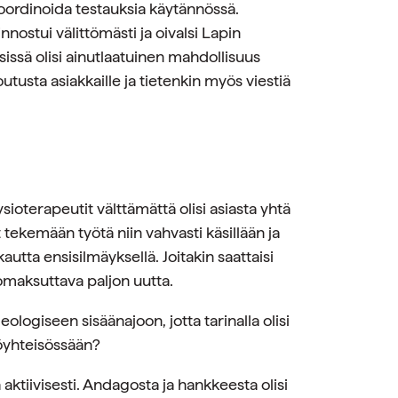
oordinoida testauksia käytännössä.
nostui välittömästi ja oivalsi Lapin
sissä olisi ainutlaatuinen mahdollisuus
utusta asiakkaille ja tietenkin myös viestiä
fysioterapeutit välttämättä olisi asiasta yhtä
 tekemään työtä niin vahvasti käsillään ja
kautta ensisilmäyksellä. Joitakin saattaisi
 omaksuttava paljon uutta.
ologiseen sisäänajoon, jotta tarinalla olisi
yöyhteisössään?
ä aktiivisesti. Andagosta ja hankkeesta olisi