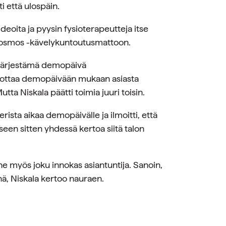
i että ulospäin.
deoita ja pyysin fysioterapeutteja itse
p/cosmos -kävelykuntoutusmattoon.
n järjestämä demopäivä
lut ottaa demopäivään mukaan asiasta
tta Niskala päätti toimia juuri toisin.
sta aikaa demopäivälle ja ilmoitti, että
en sitten yhdessä kertoa siitä talon
ne myös joku innokas asiantuntija. Sanoin,
inä, Niskala kertoo nauraen.