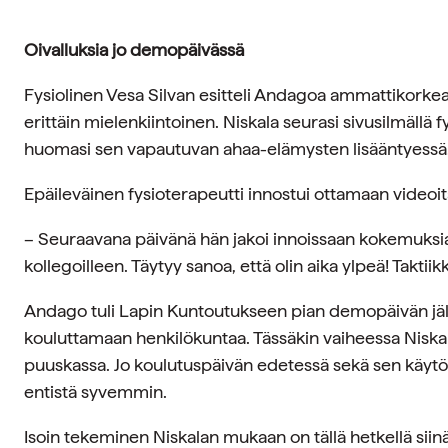
Oivalluksia jo demopäivässä
Fysiolinen Vesa Silvan esitteli Andagoa ammattikorke
erittäin mielenkiintoinen. Niskala seurasi sivusilmällä 
huomasi sen vapautuvan ahaa-elämysten lisääntyessä
Epäileväinen fysioterapeutti innostui ottamaan videoi
– Seuraavana päivänä hän jakoi innoissaan kokemuksia
kollegoilleen. Täytyy sanoa, että olin aika ylpeä! Taktiikk
Andago tuli Lapin Kuntoutukseen pian demopäivän jä
kouluttamaan henkilökuntaa. Tässäkin vaiheessa Niska
puuskassa. Jo koulutuspäivän edetessä sekä sen käytön 
entistä syvemmin.
Isoin tekeminen Niskalan mukaan on tällä hetkellä siinä,