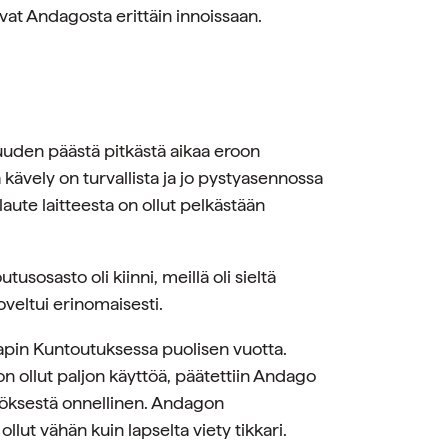
vat Andagosta erittäin innoissaan.
uden päästä pitkästä aikaa eroon
a kävely on turvallista ja jo pystyasennossa
aute laitteesta on ollut pelkästään
usosasto oli kiinni, meillä oli sieltä
oveltui erinomaisesti.
apin Kuntoutuksessa puolisen vuotta.
on ollut paljon käyttöä, päätettiin Andago
töksestä onnellinen. Andagon
llut vähän kuin lapselta viety tikkari.