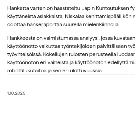
Hanketta varten on haastateltu Lapin Kuntoutuksen f
käyttäneistä asiakkaista, Niskalaa kehittämispäällikön r
odottaa hankeraporttia suurella mielenkiinnolla.
Hankkeesta on valmistumassa analyysi, jossa kuvataa
käyttöönotto vaikuttaa työntekijöiden päivittäiseen ty
työyhteisöissä. Kokeilujen tulosten perusteella luodaan
käyttöönoton eri vaiheista ja käyttöönoton edellyttämi
robottilukutaitoa ja sen eri ulottuvuuksia.
1.10.2025