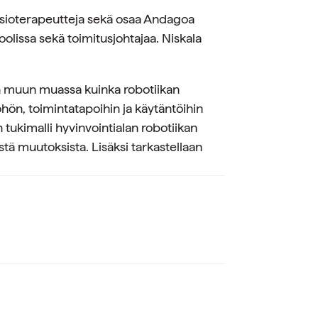
ysioterapeutteja sekä osaa Andagoa
oolissa sekä toimitusjohtajaa. Niskala
n muun muassa kuinka robotiikan
öhön, toimintatapoihin ja käytäntöihin
 tukimalli hyvinvointialan robotiikan
stä muutoksista. Lisäksi tarkastellaan