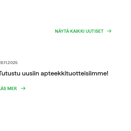
NÄYTÄ KAIKKI UUTISET
28.11.2025
Tutustu uusiin apteekkituotteisiimme!
LÄS MER