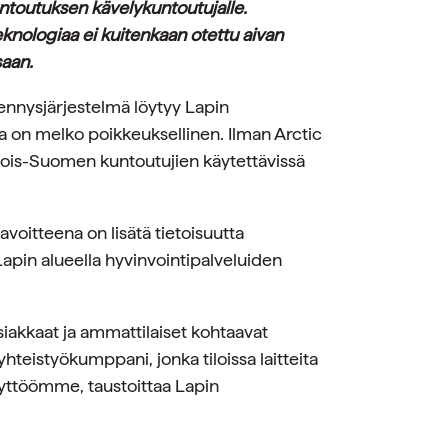
toutuksen kävelykuntoutujalle.
nologiaa ei kuitenkaan otettu aivan
saan.
nnysjärjestelmä löytyy Lapin
 on melko poikkeuksellinen. Ilman Arctic
hjois-Suomen kuntoutujien käytettävissä
voitteena on lisätä tietoisuutta
Lapin alueella hyvinvointipalveluiden
iakkaat ja ammattilaiset kohtaavat
yhteistyökumppani, jonka tiloissa laitteita
käyttöömme, taustoittaa Lapin