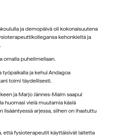
akoululla ja demopäivä oli kokonaisuutena
fysioterapeuttikollegansa kehonkieltä ja
.
ta omalla puhelimellaan.
 työpaikalla ja kehui Andagoa
ani toimi täydellisesti.
lkeen ja Marjo Jännes-Malm saapui
la huomasi vielä muutamia käsiä
lisääntyessä arjessa, siihen on ihastuttu
 että fysioterapeutit käyttäisivät laitetta