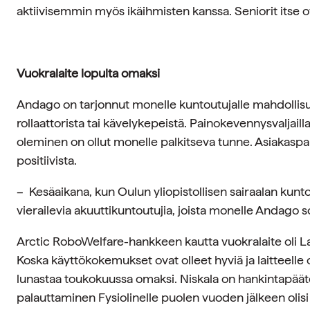
aktiivisemmin myös ikäihmisten kanssa. Seniorit itse o
Vuokralaite lopulta omaksi
Andago on tarjonnut monelle kuntoutujalle mahdollisu
rollaattorista tai kävelykepeistä. Painokevennysvaljaill
oleminen on ollut monelle palkitseva tunne. Asiakaspal
positiivista.
– Kesäaikana, kun Oulun yliopistollisen sairaalan kuntout
vierailevia akuuttikuntoutujia, joista monelle Andago s
Arctic RoboWelfare-hankkeen kautta vuokralaite oli L
Koska käyttökokemukset ovat olleet hyviä ja laitteelle 
lunastaa toukokuussa omaksi. Niskala on hankintapää
palauttaminen Fysiolinelle puolen vuoden jälkeen olisi o