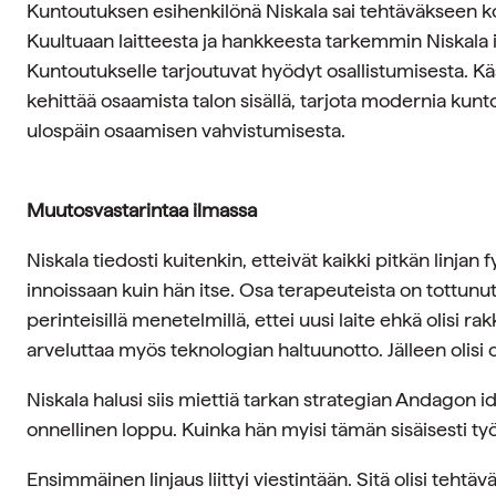
Kuntoutuksen esihenkilönä Niskala sai tehtäväkseen k
Kuultuaan laitteesta ja hankkeesta tarkemmin Niskala in
Kuntoutukselle tarjoutuvat hyödyt osallistumisesta. Kä
kehittää osaamista talon sisällä, tarjota modernia kunto
ulospäin osaamisen vahvistumisesta.
Muutosvastarintaa ilmassa
Niskala tiedosti kuitenkin, etteivät kaikki pitkän linjan 
innoissaan kuin hän itse. Osa terapeuteista on tottunut
perinteisillä menetelmillä, ettei uusi laite ehkä olisi rak
arveluttaa myös teknologian haltuunotto. Jälleen olisi
Niskala halusi siis miettiä tarkan strategian Andagon ide
onnellinen loppu. Kuinka hän myisi tämän sisäisesti t
Ensimmäinen linjaus liittyi viestintään. Sitä olisi tehtäv