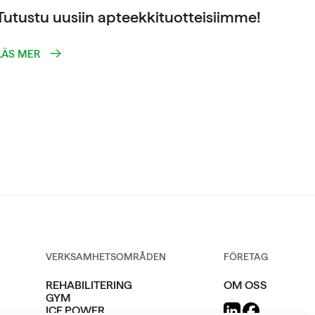
Tutustu uusiin apteekkituotteisiimme!
LÄS MER
VERKSAMHETSOMRÅDEN
FÖRETAG
REHABILITERING
OM OSS
GYM
ICE POWER