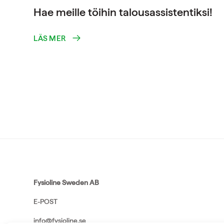
Hae meille töihin talousassistentiksi!
LÄS MER
Fysioline Sweden AB
E-POST
info@fysioline.se