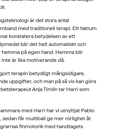
ll.
gsteknologi är det stora antal
mband med traditionell terapi. Ett faktum
nat konstatera betydelsen av ett
älpmedel blir det helt automatiskt och
nar hemma på egen hand. Hemma blir
 inte är lika motiverande då.
gjort terapin betydligt mångsidigare,
de uppgifter, och man på så vis kan göra
betsterapeut Anja Timlin tar Harri som
llsammans med Harri har vi utnyttjat Pablo
, sedan får multiball ge mer rörlighet åt
a fingrarnas finmotorik med handtagets