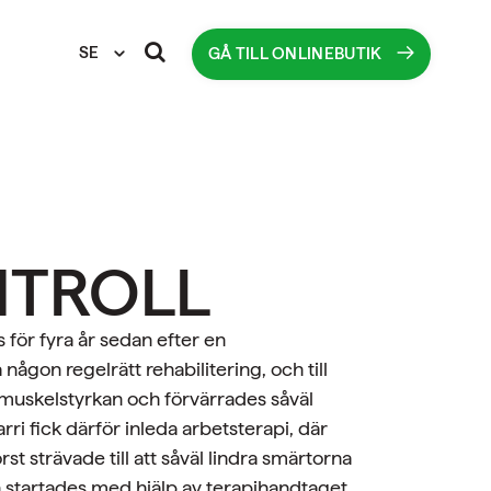
SE
GÅ TILL ONLINEBUTIK
NTROLL
för fyra år sedan efter en
 någon regelrätt rehabilitering, och till
 muskelstyrkan och förvärrades såväl
i fick därför inleda arbetsterapi, där
t strävade till att såväl lindra smärtorna
n startades med hjälp av terapihandtaget