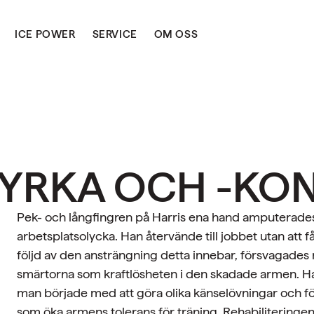
ICE POWER
SERVICE
OM OSS
YRKA OCH -KO
Pek- och långfingren på Harris ena hand amputerades 
arbetsplatsolycka. Han återvände till jobbet utan att få
följd av den ansträngning detta innebar, försvagades
smärtorna som kraftlösheten i den skadade armen. Harr
man började med att göra olika känselövningar och förs
som öka armens tolerans för träning. Rehabiliteringe