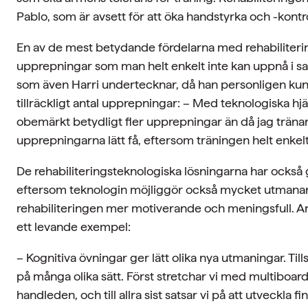
Pablo, som är avsett för att öka handstyrka och -kontro
En av de mest betydande fördelarna med rehabiliterin
upprepningar som man helt enkelt inte kan uppnå i sa
som även Harri undertecknar, då han personligen kun
tillräckligt antal upprepningar: – Med teknologiska hj
obemärkt betydligt fler upprepningar än då jag trä
upprepningarna lätt få, eftersom träningen helt enkelt
De rehabiliteringsteknologiska lösningarna har också 
eftersom teknologin möjliggör också mycket utmanan
rehabiliteringen mer motiverande och meningsfull. Ar
ett levande exempel:
– Kognitiva övningar ger lätt olika nya utmaningar. Ti
på många olika sätt. Först stretchar vi med multiboard
handleden, och till allra sist satsar vi på att utveckl