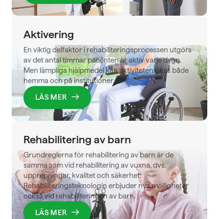
Aktivering
En viktig delfaktor i rehabiliteringsprocessen utgörs
av det antal timmar patienten är aktiv varje dygn.
Men lämpliga hjälpmedel kan aktiviteten ökas både
hemma och på institutioner.
LÄS MER
Rehabilitering av barn
Grundreglerna för rehabilitering av barn är de
samma som vid rehabilitering av vuxna, dvs.
upprepningar, kvalitet och säkerhet.
Rehabiliteringsteknologin erbjuder nya möjligheter
också vid rehabiliteringen av barn.
LÄS MER