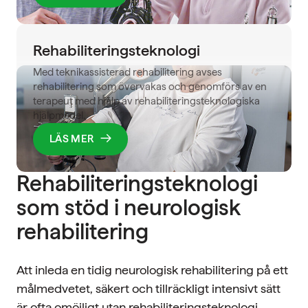
Rehabiliteringsteknologi
Med teknikassisterad rehabilitering avses
rehabilitering som övervakas och genomförs av en
terapeut med hjälp av rehabiliteringsteknologiska
hjälpmedel.
LÄS MER
Rehabiliteringsteknologi
som stöd i neurologisk
rehabilitering
Att inleda en tidig neurologisk rehabilitering på ett
målmedvetet, säkert och tillräckligt intensivt sätt
är ofta omöjligt utan rehabiliteringsteknologi.