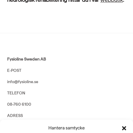
Fysioline Sweden AB
E-POST
info@fysioline.se
TELEFON
08-760 6100
ADRESS
Rosendalsvägen 18b, SE-14143 Huddinge
Hantera samtycke
VERKSAMHETSOMRÅDEN