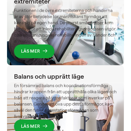
extremiteter
Funktionen i de övre extremiteterna och händerna
är av stor betydelse för människans förmåga att
klara sig på egen hand. De ytterst små rörelser som
behövs för att inleda rehabiliteringsprocessen utgör
ofta en utmaning vid rehabiliteringen av händer och
armar.
LÄS MER
Balans och upprätt läge
En försämrad balans och koordinationsförmåga
hindrar kroppen från att upprätthålla olika lägen och
från att reagera på yttre faktorer som inverkar på
balansen. Genom att öva upp dessa förmågor, kan
såväl den fysiska prestationsförmågan som
livskvaliteten förbättras.
LÄS MER