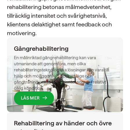
rehabilitering betonas målmedvetenhet,
tillräcklig intensitet och svårighetsnivå,
klientens delaktighet samt feedback och
motivering.
Gångrehabilitering
En målinriktad gångrehabilitering kan vara
utmanande att genomföra, men olika
rehabiliteringsteknologiska lösningar kan vara till
hjälp och möjliggöra ett upprätt läge och
gångträning också för patienter som är i relativt
dålig kondition.
LÄS MER
Rehabilitering av händer och övre