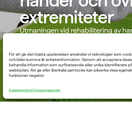
händer och öv
extremiteter
Utmaningen vid rehabilitering av ha
små rörelserna i det initiala skedet, 
teknologi.
För att ge den bästa upplevelsen använder vi teknologier som cookie
och/eller komma åt enhetsinformation. Genom att acceptera dessa 
behandla information som surfbeteende eller unika identifierare p
webbplats. Att ge eller återkalla samtycke kan påverka vissa egens
funktioner negativt.
Evästekäytäntö
Tietosuojaseloste
Funktionen i händer och övre extremiteter har en
och övre extremiteter är ofta de mycket små rörel
assisterande teknologi gör det möjligt att väck