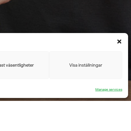
n
st väsentligheter
Visa inställningar
Manage services
ständigt. Utmaningen vid rehabilitering av hand
för klienten utan teknologi. Robotiserad och
tta motivation för träningen.