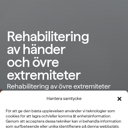
Rehabilitering
av händer
och övre
extremiteter
Rehabilitering av övre extremiteter
och händer, till exempel efter en
Hantera samtycke
operation, kräver tid och många små
För att ge den bästa upplevelsen använder vi teknologier som
rörelser. Självständig träning är viktig,
cookies för att lagra och/eller komma åt enhetsinformation.
Genom att acceptera dessa tekniker kan vi behandla information
men med hjälp av teknologi kan man
som surfbeteende eller unika identifierare på denna webbplats.