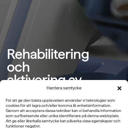
Rehabilitering
och
aktivering av
äldre
Hantera samtycke
För att ge den bästa upplevelsen använder vi teknologier som
Åldrande för med sig fysiska
cookies för att lagra och/eller komma åt enhetsinformation.
Genom att acceptera dessa tekniker kan vi behandla information
utmaningar. När aktiviteten minskar
som surfbeteende eller unika identifierare på denna webbplats.
Att ge eller återkalla samtycke kan påverka vissa egenskaper och
försämras funktionsförmågan
funktioner negativt.